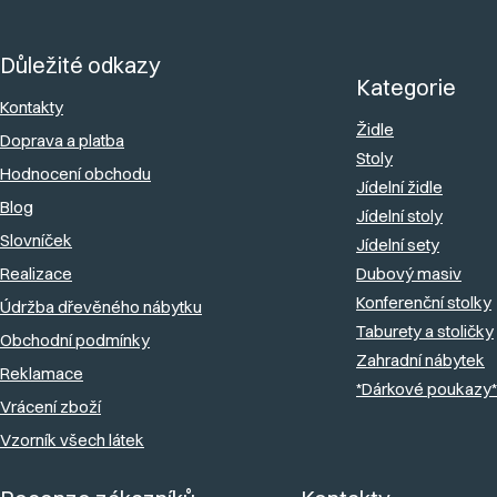
u
Z
á
Důležité odkazy
p
Kategorie
a
Kontakty
Židle
Doprava a platba
t
Stoly
Hodnocení obchodu
í
Jídelní židle
Blog
Jídelní stoly
Slovníček
Jídelní sety
Realizace
Dubový masiv
Konferenční stolky
Údržba dřevěného nábytku
Taburety a stoličky
Obchodní podmínky
Zahradní nábytek
Reklamace
*Dárkové poukazy*
Vrácení zboží
Vzorník všech látek