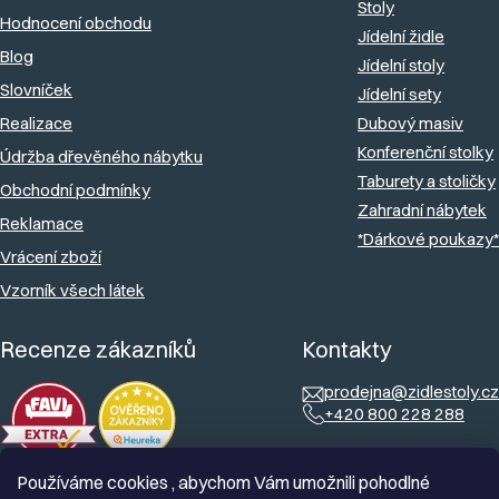
r
Stoly
Hodnocení obchodu
í
v
Jídelní židle
Blog
k
Jídelní stoly
Slovníček
y
Jídelní sety
v
Realizace
Dubový masiv
Konferenční stolky
ý
Údržba dřevěného nábytku
Taburety a stoličky
p
Obchodní podmínky
Zahradní nábytek
i
Reklamace
*Dárkové poukazy*
s
Vrácení zboží
u
Vzorník všech látek
Recenze zákazníků
Kontakty
prodejna@zidlestoly.cz
+420 800 228 288
Používáme cookies , abychom Vám umožnili pohodlné