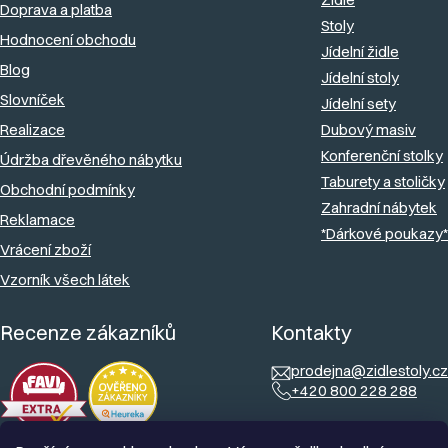
Doprava a platba
t
Stoly
Hodnocení obchodu
í
Jídelní židle
Blog
Jídelní stoly
Slovníček
Jídelní sety
Realizace
Dubový masiv
Konferenční stolky
Údržba dřevěného nábytku
Taburety a stoličky
Obchodní podmínky
Zahradní nábytek
Reklamace
*Dárkové poukazy*
Vrácení zboží
Vzorník všech látek
Recenze zákazníků
Kontakty
prodejna@zidlestoly.cz
+420 800 228 288