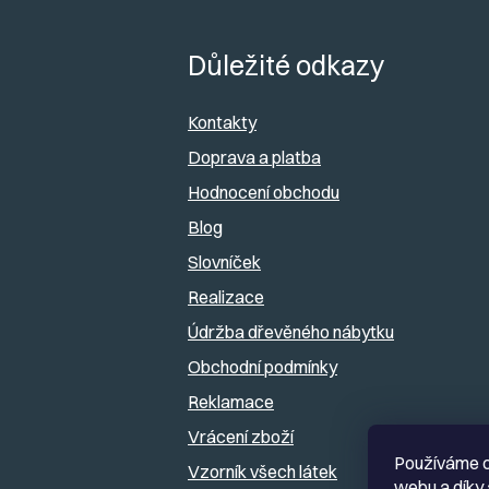
Z
á
Důležité odkazy
p
Kontakty
a
Doprava a platba
Hodnocení obchodu
t
Blog
í
Slovníček
Realizace
Údržba dřevěného nábytku
Obchodní podmínky
Reklamace
Vrácení zboží
Používáme c
Vzorník všech látek
webu a díky 