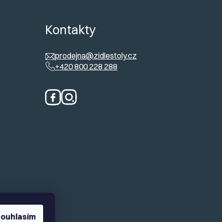
ů
Kontakty
prodejna@zidlestoly.cz
+420 800 228 288
ouhlasím