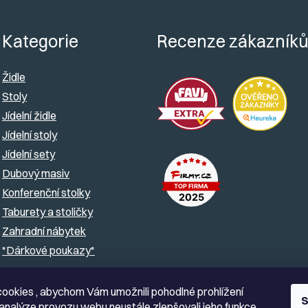
Kategorie
Recenze zákazník
Židle
Stoly
Jídelní židle
Jídelní stoly
Jídelní sety
Dubový masiv
Konferenční stolky
Taburety a stoličky
Zahradní nábytek
*Dárkové poukazy*
ookies , abychom Vám umožnili pohodlné prohlížení
S
analýze provozu webu neustále zlepšovali jeho funkce,