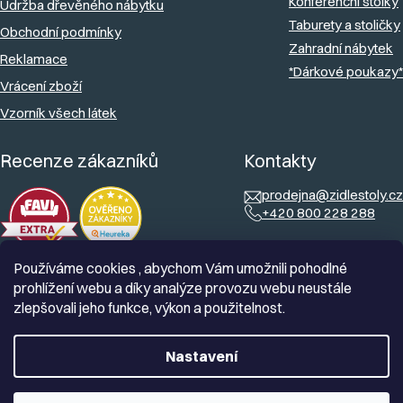
Konferenční stolky
Údržba dřevěného nábytku
Taburety a stoličky
Obchodní podmínky
Zahradní nábytek
Reklamace
*Dárkové poukazy*
Vrácení zboží
Vzorník všech látek
Recenze zákazníků
Kontakty
prodejna@zidlestoly.cz
+420 800 228 288
Používáme cookies , abychom Vám umožnili pohodlné
prohlížení webu a díky analýze provozu webu neustále
zlepšovali jeho funkce, výkon a použitelnost.
Nastavení