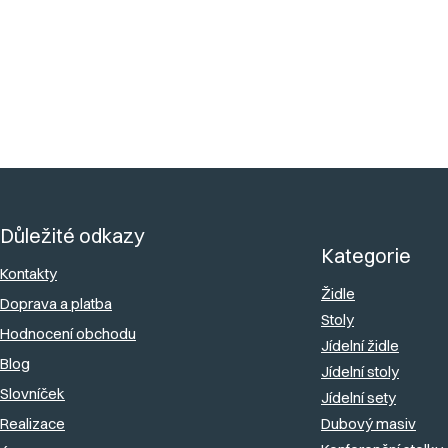
Nohy
:
40 cm
?
Dodáváme
:
Smontované
Z
á
Důležité odkazy
p
Kategorie
a
Kontakty
Židle
Doprava a platba
t
Stoly
Hodnocení obchodu
í
Jídelní židle
Blog
Jídelní stoly
Slovníček
Jídelní sety
Realizace
Dubový masiv