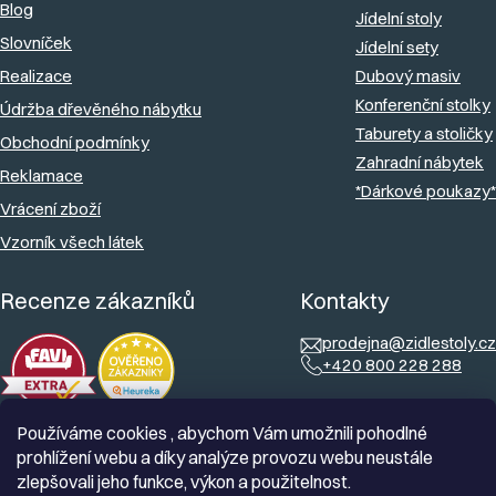
Blog
k
Jídelní stoly
Slovníček
y
Jídelní sety
v
Realizace
Dubový masiv
Konferenční stolky
ý
Údržba dřevěného nábytku
Taburety a stoličky
p
Obchodní podmínky
Zahradní nábytek
i
Reklamace
*Dárkové poukazy*
s
Vrácení zboží
u
Vzorník všech látek
Recenze zákazníků
Kontakty
prodejna@zidlestoly.cz
+420 800 228 288
Používáme cookies , abychom Vám umožnili pohodlné
prohlížení webu a díky analýze provozu webu neustále
zlepšovali jeho funkce, výkon a použitelnost.