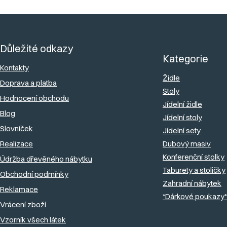
Z
á
Důležité odkazy
p
Kategorie
a
Kontakty
Židle
Doprava a platba
t
Stoly
Hodnocení obchodu
í
Jídelní židle
Blog
Jídelní stoly
Slovníček
Jídelní sety
Realizace
Dubový masiv
Konferenční stolky
Údržba dřevěného nábytku
Taburety a stoličky
Obchodní podmínky
Zahradní nábytek
Reklamace
*Dárkové poukazy*
Vrácení zboží
Vzorník všech látek