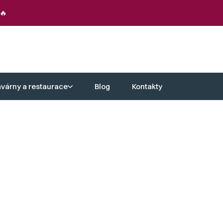
🔥
avárny a restaurace
Blog
Kontakty
k a příjemné chvíle s rodinou. Každá
nabízí maximální pohodlí pro celodenní
evěných zahradních židlí
. Skvěle se