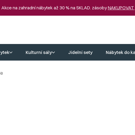
 Akce na zahradní nábytek až 30 % na SKLAD. zásoby
NAKUPOVAT
ytek
Kulturní sály
Jídelní sety
Nábytek do k
le
 které promění vaše venkovní prostory v komfortní místo pro odpočine
a odolnost vůči povětrnostním vlivům a dlouhou životnost, přičemž 
 materiálům a nadčasovému vzhledu, prohlédněte si naši nabídku
dř