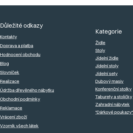
Z
á
Důležité odkazy
p
Kategorie
a
Kontakty
Židle
Doprava a platba
t
Stoly
Hodnocení obchodu
í
Jídelní židle
Blog
Jídelní stoly
Slovníček
Jídelní sety
Realizace
Dubový masiv
Konferenční stolky
Údržba dřevěného nábytku
Taburety a stoličky
Obchodní podmínky
Zahradní nábytek
Reklamace
*Dárkové poukazy*
Vrácení zboží
Vzorník všech látek