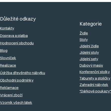
Z
á
Důležité odkazy
p
Kategorie
a
Kontakty
Židle
Doprava a platba
t
Stoly
Hodnocení obchodu
í
Jídelní židle
Blog
Jídelní stoly
Slovníček
Jídelní sety
Realizace
Dubový masiv
Konferenční stolky
Údržba dřevěného nábytku
Taburety a stoličky
Obchodní podmínky
Zahradní nábytek
Reklamace
*Dárkové poukazy*
Vrácení zboží
Vzorník všech látek