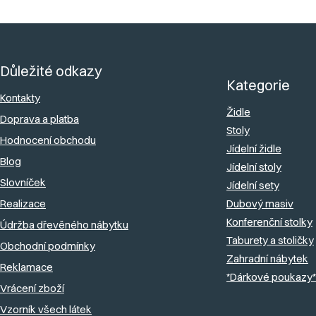
Z
á
Důležité odkazy
p
Kategorie
a
Kontakty
Židle
Doprava a platba
t
Stoly
Hodnocení obchodu
í
Jídelní židle
Blog
Jídelní stoly
Slovníček
Jídelní sety
Realizace
Dubový masiv
Konferenční stolky
Údržba dřevěného nábytku
Taburety a stoličky
Obchodní podmínky
Zahradní nábytek
Reklamace
*Dárkové poukazy*
Vrácení zboží
Vzorník všech látek