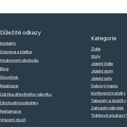
Z
á
Důležité odkazy
p
Kategorie
a
Kontakty
Židle
Doprava a platba
t
Stoly
Hodnocení obchodu
í
Jídelní židle
Blog
Jídelní stoly
Slovníček
Jídelní sety
Realizace
Dubový masiv
Konferenční stolky
Údržba dřevěného nábytku
Taburety a stoličky
Obchodní podmínky
Zahradní nábytek
Reklamace
*Dárkové poukazy*
Vrácení zboží