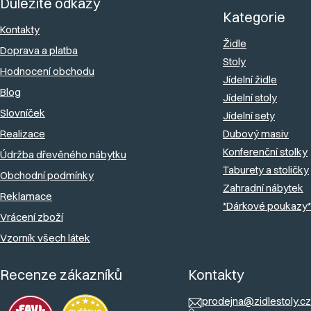
Důležité odkazy
p
Kategorie
a
Kontakty
Židle
Doprava a platba
t
Stoly
Hodnocení obchodu
í
Jídelní židle
Blog
Jídelní stoly
Slovníček
Jídelní sety
Realizace
Dubový masiv
Konferenční stolky
Údržba dřevěného nábytku
Taburety a stoličky
Obchodní podmínky
Zahradní nábytek
Reklamace
*Dárkové poukazy*
Vrácení zboží
Vzorník všech látek
Recenze zákazníků
Kontakty
prodejna@zidlestoly.cz