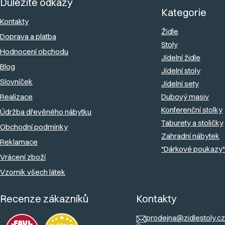
Důležité odkazy
p
Kategorie
a
Kontakty
Židle
Doprava a platba
t
Stoly
Hodnocení obchodu
í
Jídelní židle
Blog
Jídelní stoly
Slovníček
Jídelní sety
Realizace
Dubový masiv
Konferenční stolky
Údržba dřevěného nábytku
Taburety a stoličky
Obchodní podmínky
Zahradní nábytek
Reklamace
*Dárkové poukazy*
Vrácení zboží
Vzorník všech látek
Recenze zákazníků
Kontakty
prodejna@zidlestoly.cz