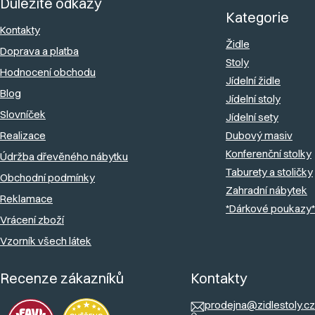
Důležité odkazy
p
Kategorie
a
Kontakty
Židle
Doprava a platba
t
Stoly
Hodnocení obchodu
í
Jídelní židle
Blog
Jídelní stoly
Slovníček
Jídelní sety
Realizace
Dubový masiv
Konferenční stolky
Údržba dřevěného nábytku
Taburety a stoličky
Obchodní podmínky
Zahradní nábytek
Reklamace
*Dárkové poukazy*
Vrácení zboží
Vzorník všech látek
Recenze zákazníků
Kontakty
prodejna@zidlestoly.cz