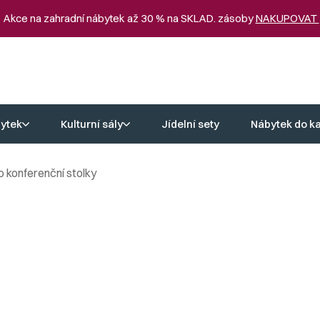
 Akce na zahradní nábytek až 30 % na SKLAD. zásoby
NAKUPOVAT
ytek
Kulturní sály
Jídelní sety
Nábytek do k
o konferenční stolky
í stolky
padnou do estetiky vašeho domova. Každý kus je vyroben s důrazem 
sofistikovanému vzhledu a jakosti je každý náš retro konferenční sto
vujete v jednotném stylu, nebo unikátním designem
stolu
toužíte vytv
oučástí interiéru a budou vám dělat radost každý den.