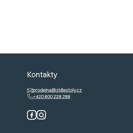
ů
Kontakty
prodejna@zidlestoly.cz
+420 800 228 288