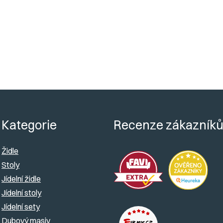
Detail
O
v
l
á
d
Kategorie
Recenze zákazník
a
c
Židle
í
Stoly
Jídelní židle
p
Jídelní stoly
r
Jídelní sety
v
Dubový masiv