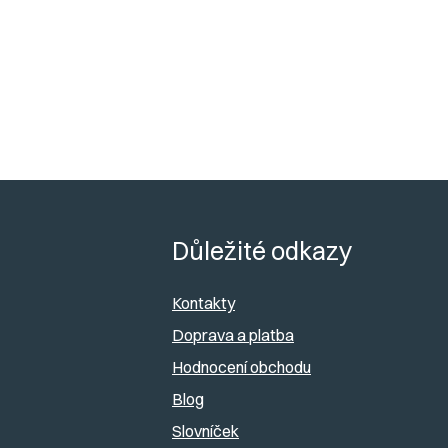
Z
á
Důležité odkazy
p
Kontakty
a
Doprava a platba
Hodnocení obchodu
t
Blog
í
Slovníček