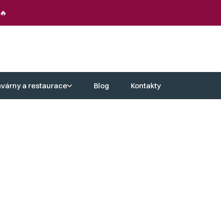
🔥
avárny a restaurace
Blog
Kontakty
na detail, proto se můžete spolehnout
lek elegantním a spolehlivým doplňkem
ořit neobyčejné kombinace. Retro