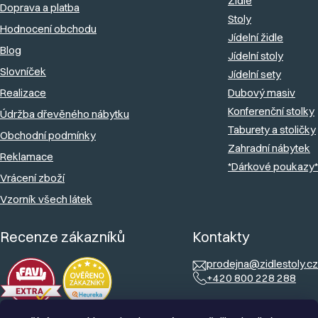
Židle
Doprava a platba
t
p
Stoly
Hodnocení obchodu
r
í
Jídelní židle
v
Blog
Jídelní stoly
k
Slovníček
Jídelní sety
y
Realizace
Dubový masiv
v
Konferenční stolky
Údržba dřevěného nábytku
ý
Taburety a stoličky
Obchodní podmínky
Zahradní nábytek
p
Reklamace
*Dárkové poukazy*
i
Vrácení zboží
s
Vzorník všech látek
u
Recenze zákazníků
Kontakty
prodejna@zidlestoly.cz
+420 800 228 288