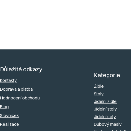
3
položek celkem
O
v
l
á
Z
d
á
a
Důležité odkazy
p
c
Kategorie
a
Kontakty
í
Židle
Doprava a platba
t
p
Stoly
Hodnocení obchodu
r
í
Jídelní židle
v
Blog
Jídelní stoly
k
Slovníček
Jídelní sety
y
Realizace
Dubový masiv