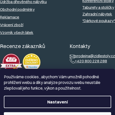
v
Konferenční stolky
Údržba dřevěného nábytku
ý
Taburety a stoličky
Obchodní podmínky
Zahradní nábytek
p
Reklamace
*Dárkové poukazy*
i
Vrácení zboží
s
Vzorník všech látek
u
Recenze zákazníků
Kontakty
prodejna@zidlestoly.cz
+420 800 228 288
Používáme cookies , abychom Vám umožnili pohodlné
prohlížení webu a díky analýze provozu webu neustále
zlepšovali jeho funkce, výkon a použitelnost.
Nastavení