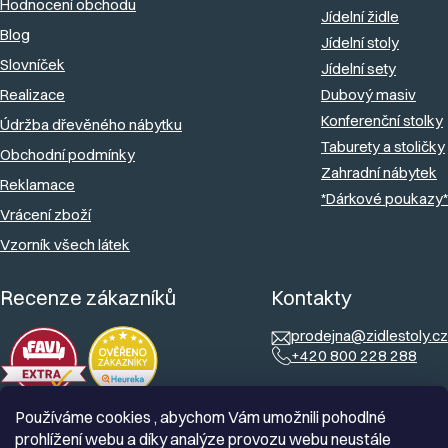
Hodnocení obchodu
í
v
Jídelní židle
Blog
k
Jídelní stoly
Slovníček
y
Jídelní sety
v
Realizace
Dubový masiv
Konferenční stolky
ý
Údržba dřevěného nábytku
Taburety a stoličky
p
Obchodní podmínky
Zahradní nábytek
i
Reklamace
*Dárkové poukazy*
s
Vrácení zboží
u
Vzorník všech látek
Recenze zákazníků
Kontakty
prodejna@zidlestoly.cz
+420 800 228 288
Používáme cookies , abychom Vám umožnili pohodlné
prohlížení webu a díky analýze provozu webu neustále