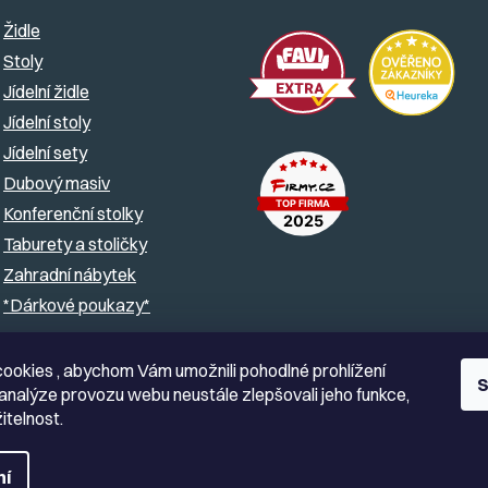
Židle
Stoly
Jídelní židle
Jídelní stoly
Jídelní sety
Dubový masiv
Konferenční stolky
Taburety a stoličky
Zahradní nábytek
*Dárkové poukazy*
ookies , abychom Vám umožnili pohodlné prohlížení
S
analýze provozu webu neustále zlepšovali jeho funkce,
itelnost.
ní