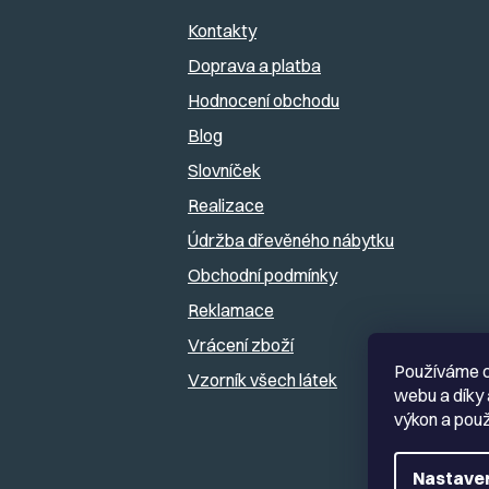
p
Kontakty
a
Doprava a platba
Hodnocení obchodu
t
Blog
í
Slovníček
Realizace
Údržba dřevěného nábytku
Obchodní podmínky
Reklamace
Vrácení zboží
Používáme c
Vzorník všech látek
webu a díky 
výkon a použ
Nastave