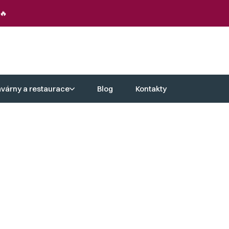
🔥
avárny a restaurace
Blog
Kontakty
odolávají povětrnostním