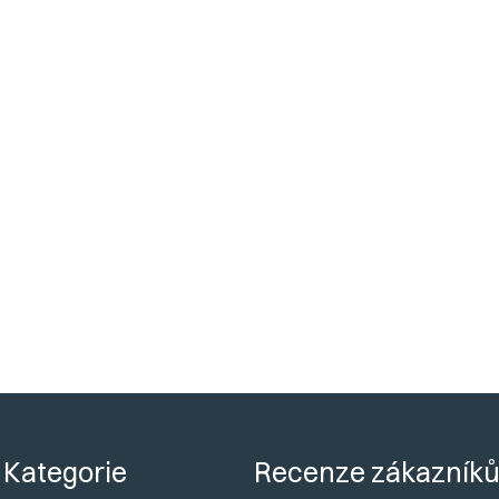
Předchozí článek
Další článek
této položce.
Kategorie
Recenze zákazník