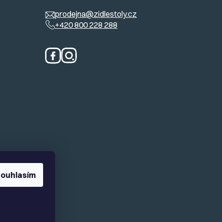
prodejna@zidlestoly.cz
+420 800 228 288
ouhlasím