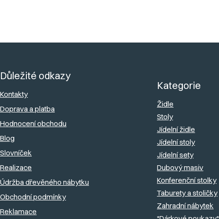
Z
á
Důležité odkazy
p
Kategorie
a
Kontakty
Židle
Doprava a platba
t
Stoly
Hodnocení obchodu
í
Jídelní židle
Blog
Jídelní stoly
Slovníček
Jídelní sety
Realizace
Dubový masiv
Konferenční stolky
Údržba dřevěného nábytku
Taburety a stoličky
Obchodní podmínky
Zahradní nábytek
Reklamace
*Dárkové poukazy*