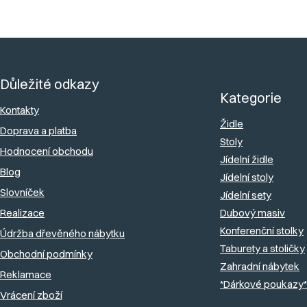
Z
á
Důležité odkazy
p
Kategorie
a
Kontakty
Židle
Doprava a platba
t
Stoly
Hodnocení obchodu
í
Jídelní židle
Blog
Jídelní stoly
Slovníček
Jídelní sety
Realizace
Dubový masiv
Konferenční stolky
Údržba dřevěného nábytku
Taburety a stoličky
Obchodní podmínky
Zahradní nábytek
Reklamace
*Dárkové poukazy*
Vrácení zboží