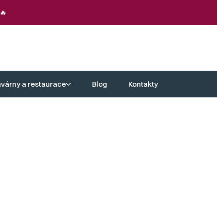
🔥
avárny a restaurace
Blog
Kontakty