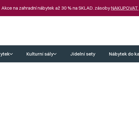
 Akce na zahradní nábytek až 30 % na SKLAD. zásoby
NAKUPOVAT
ytek
Kulturní sály
Jídelní sety
Nábytek do k
idle