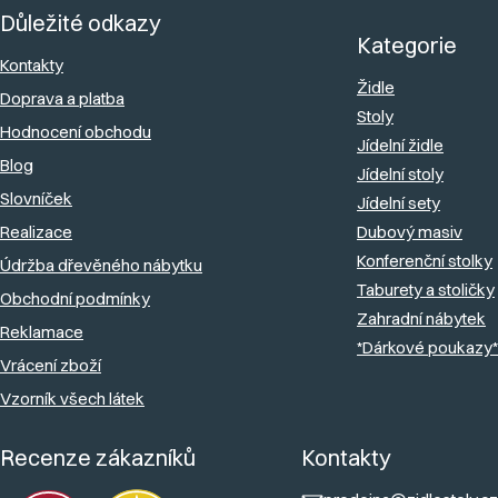
Důležité odkazy
p
Kategorie
a
Kontakty
Židle
Doprava a platba
t
Stoly
Hodnocení obchodu
í
Jídelní židle
Blog
Jídelní stoly
Slovníček
Jídelní sety
Realizace
Dubový masiv
Konferenční stolky
Údržba dřevěného nábytku
Taburety a stoličky
Obchodní podmínky
Zahradní nábytek
Reklamace
*Dárkové poukazy*
Vrácení zboží
Vzorník všech látek
Recenze zákazníků
Kontakty