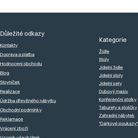
l
á
Z
d
á
a
Důležité odkazy
p
c
Kategorie
a
Kontakty
í
Židle
Doprava a platba
t
p
Stoly
Hodnocení obchodu
r
í
Jídelní židle
v
Blog
Jídelní stoly
k
Slovníček
Jídelní sety
y
Realizace
Dubový masiv
v
Konferenční stolky
Údržba dřevěného nábytku
ý
Taburety a stoličky
Obchodní podmínky
Zahradní nábytek
p
Reklamace
*Dárkové poukazy*
i
Vrácení zboží
s
Vzorník všech látek