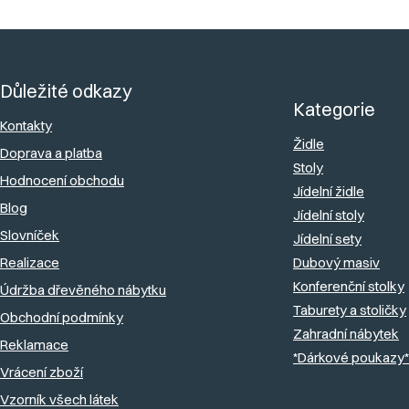
l
á
Z
d
á
a
Důležité odkazy
p
c
Kategorie
a
Kontakty
í
Židle
Doprava a platba
t
p
Stoly
Hodnocení obchodu
r
í
Jídelní židle
v
Blog
Jídelní stoly
k
Slovníček
Jídelní sety
y
Realizace
Dubový masiv
v
Konferenční stolky
Údržba dřevěného nábytku
ý
Taburety a stoličky
Obchodní podmínky
Zahradní nábytek
p
Reklamace
*Dárkové poukazy*
i
Vrácení zboží
s
Vzorník všech látek