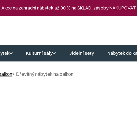
 Akce na zahradní nábytek až 30 % na SKLAD. zásoby
NAKUPOVAT
ytek
Kulturní sály
Jídelní sety
Nábytek do k
balkon
Dřevěný nábytek na balkon
k na balkon
ho nábytku
jedním z nejdůležitějších kritérií. Náš dřevěný nábytek na b
álů. Každý detail je pečlivě zpracován, aby vám váš nový nábytek na b
balkon dodá vaší zahradě osobitý nádech a zvýrazní její jedinečný ch
tě vyšší úroveň.