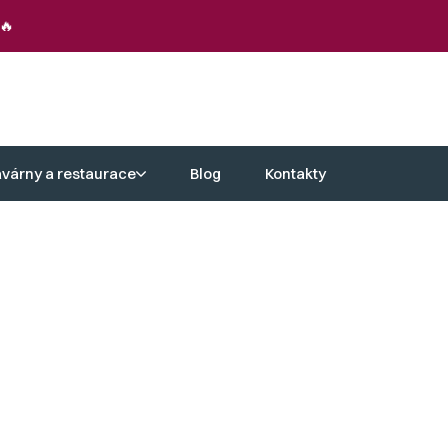
🔥
avárny a restaurace
Blog
Kontakty
alkon je nejen esteticky atraktivní, ale
alkon ze dřeva sloužil a dělal radost
arakter. Vyberte si z naší kolekce a