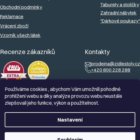
Taburety a stoličky
Obchodní podmínky
Zahradní nábytek
Reklamace
*Dárkové poukazy*
Vrácení zboží
Vzorník všech látek
Recenze zákazníků
Kontakty
prodejna@zidlestoly.cz
+420 800 228 288
Používáme cookies , abychom Vám umožnili pohodlné
prohlížení webu a díky analýze provozu webu neustále
zlepšovali jeho funkce, výkon a použitelnost.
Nastavení
Souhlasím
Vytvořil Shoptet