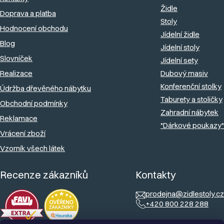
a
Židle
Doprava a platba
t
Stoly
Hodnocení obchodu
í
Jídelní židle
Blog
Jídelní stoly
Slovníček
Jídelní sety
Realizace
Dubový masiv
Konferenční stolky
Údržba dřevěného nábytku
Taburety a stoličky
Obchodní podmínky
Zahradní nábytek
Reklamace
*Dárkové poukazy*
Vrácení zboží
Vzorník všech látek
Recenze zákazníků
Kontakty
prodejna@zidlestoly.cz
+420 800 228 288