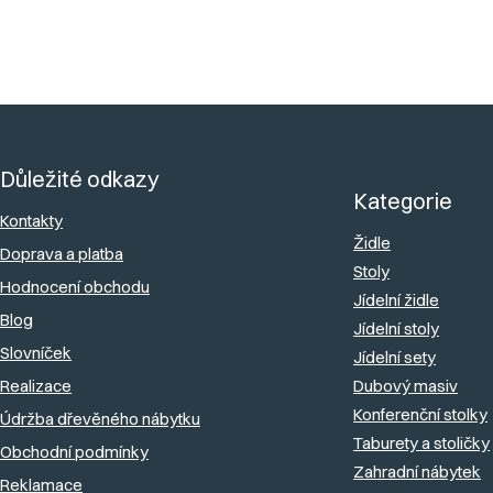
Přidat komentář
Z
á
Důležité odkazy
p
Kategorie
a
Kontakty
Židle
Doprava a platba
t
Stoly
Hodnocení obchodu
í
Jídelní židle
Blog
Jídelní stoly
Slovníček
Jídelní sety
Realizace
Dubový masiv
Konferenční stolky
Údržba dřevěného nábytku
Taburety a stoličky
Obchodní podmínky
Zahradní nábytek
Reklamace