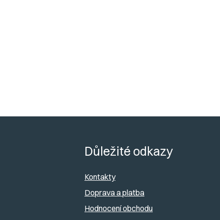
Z
á
Důležité odkazy
p
Kontakty
a
Doprava a platba
Hodnocení obchodu
t