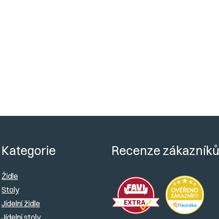
Nosn
Dodá
Kategorie
Recenze zákazník
Židle
Stoly
Jídelní židle
Jídelní stoly