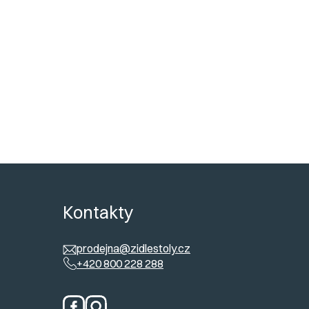
ost
:
max. 110 kg
váme
:
Demontované
ů
Kontakty
prodejna@zidlestoly.cz
+420 800 228 288