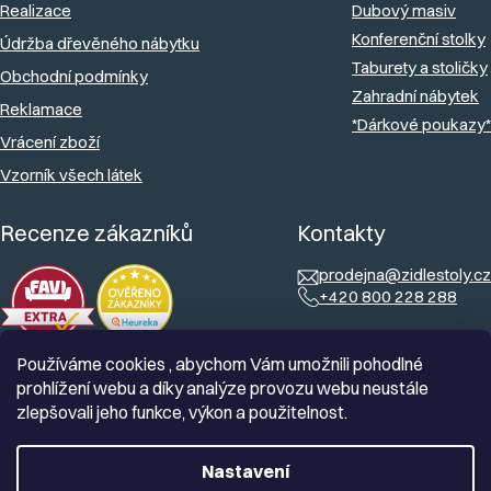
Realizace
Dubový masiv
Konferenční stolky
Údržba dřevěného nábytku
Taburety a stoličky
Obchodní podmínky
Zahradní nábytek
Reklamace
*Dárkové poukazy*
Vrácení zboží
Vzorník všech látek
Recenze zákazníků
Kontakty
prodejna@zidlestoly.cz
+420 800 228 288
Používáme cookies , abychom Vám umožnili pohodlné
prohlížení webu a díky analýze provozu webu neustále
zlepšovali jeho funkce, výkon a použitelnost.
Nastavení