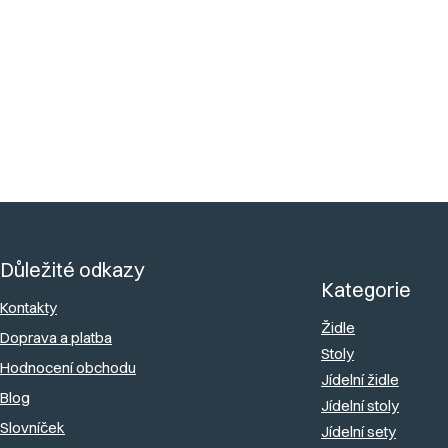
Šířka židle
:
45 cm
Dodáváme
:
Smontované
?
Z
á
Důležité odkazy
p
Kategorie
a
Kontakty
Židle
Doprava a platba
t
Stoly
Hodnocení obchodu
í
Jídelní židle
Blog
Jídelní stoly
Slovníček
Jídelní sety