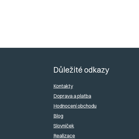
Z
á
Důležité odkazy
p
Kontakty
a
Doprava a platba
Hodnocení obchodu
t
Blog
í
Slovníček
Realizace