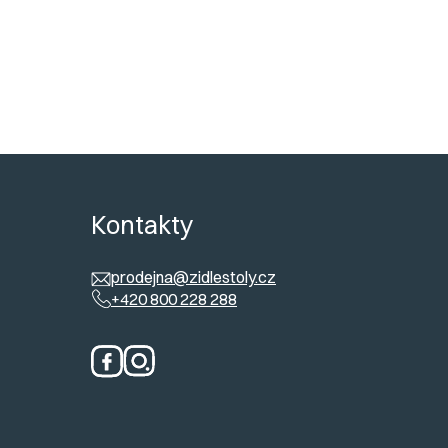
ů
Kontakty
prodejna@zidlestoly.cz
+420 800 228 288