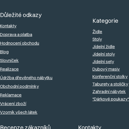
á
Důležité odkazy
p
Kategorie
a
Kontakty
Židle
Doprava a platba
t
Stoly
Hodnocení obchodu
í
Jídelní židle
Blog
Jídelní stoly
Slovníček
Jídelní sety
Realizace
Dubový masiv
Konferenční stolky
Údržba dřevěného nábytku
Taburety a stoličky
Obchodní podmínky
Zahradní nábytek
Reklamace
*Dárkové poukazy*
Vrácení zboží
Vzorník všech látek
Recenze zákazníků
Kontakty