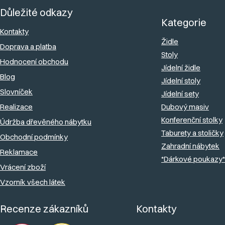
á
Důležité odkazy
p
Kategorie
a
Kontakty
Židle
Doprava a platba
t
Stoly
Hodnocení obchodu
í
Jídelní židle
Blog
Jídelní stoly
Slovníček
Jídelní sety
Realizace
Dubový masiv
Konferenční stolky
Údržba dřevěného nábytku
Taburety a stoličky
Obchodní podmínky
Zahradní nábytek
Reklamace
*Dárkové poukazy*
Vrácení zboží
Vzorník všech látek
Recenze zákazníků
Kontakty