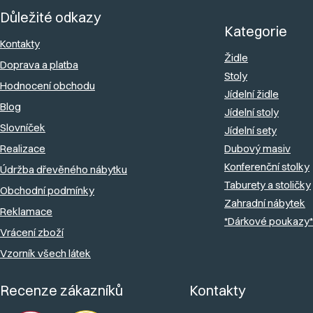
á
Důležité odkazy
p
Kategorie
a
Kontakty
Židle
Doprava a platba
t
Stoly
Hodnocení obchodu
í
Jídelní židle
Blog
Jídelní stoly
Slovníček
Jídelní sety
Realizace
Dubový masiv
Konferenční stolky
Údržba dřevěného nábytku
Taburety a stoličky
Obchodní podmínky
Zahradní nábytek
Reklamace
*Dárkové poukazy*
Vrácení zboží
Vzorník všech látek
Recenze zákazníků
Kontakty