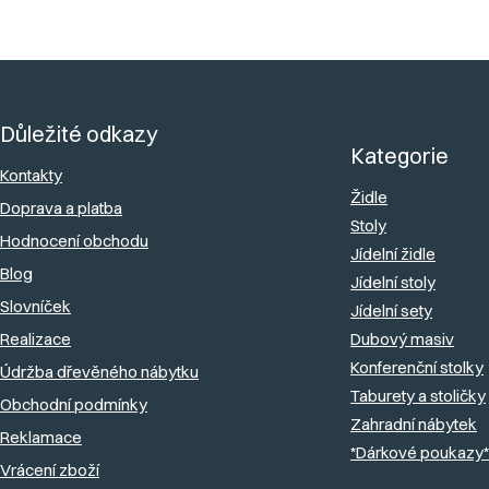
Z
á
Důležité odkazy
p
Kategorie
a
Kontakty
Židle
Doprava a platba
t
Stoly
Hodnocení obchodu
í
Jídelní židle
Blog
Jídelní stoly
Slovníček
Jídelní sety
Realizace
Dubový masiv
Konferenční stolky
Údržba dřevěného nábytku
Taburety a stoličky
Obchodní podmínky
Zahradní nábytek
Reklamace
*Dárkové poukazy*
Vrácení zboží