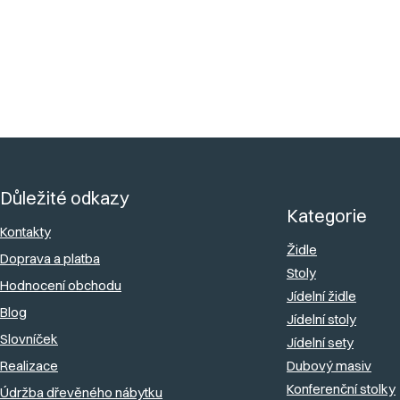
Buďte první, kdo napíše příspěvek k této položce.
Přidat komentář
Z
á
Důležité odkazy
p
Kategorie
a
Kontakty
Židle
Doprava a platba
t
Stoly
Hodnocení obchodu
í
Jídelní židle
Blog
Jídelní stoly
Slovníček
Jídelní sety
Realizace
Dubový masiv
Konferenční stolky
Údržba dřevěného nábytku