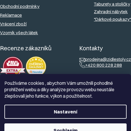
Taburety a stoličky
Obchodní podmínky
Zahradní nábytek
Reklamace
*Dárkové poukazy*
Vrácení zboží
Vzorník všech látek
Recenze zákazníků
Kontakty
prodejna@zidlestoly.cz
+420 800 228 288
Používáme cookies , abychom Vám umožnili pohodlné
prohlížení webu a díky analýze provozu webu neustále
zlepšovali jeho funkce, výkon a použitelnost.
Nastavení
Souhlasím
Vytvořil Shoptet