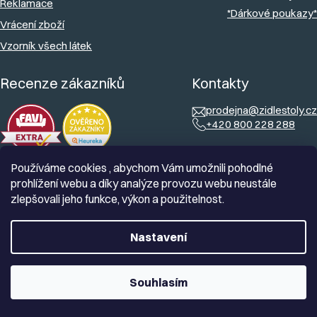
Reklamace
*Dárkové poukazy*
Vrácení zboží
Vzorník všech látek
Recenze zákazníků
Kontakty
prodejna@zidlestoly.cz
+420 800 228 288
Používáme cookies , abychom Vám umožnili pohodlné
prohlížení webu a díky analýze provozu webu neustále
zlepšovali jeho funkce, výkon a použitelnost.
Nastavení
Souhlasím
Vytvořil Shoptet
Copyright 2026
Zidlestoly.cz
. Všechna práva vyhrazena.