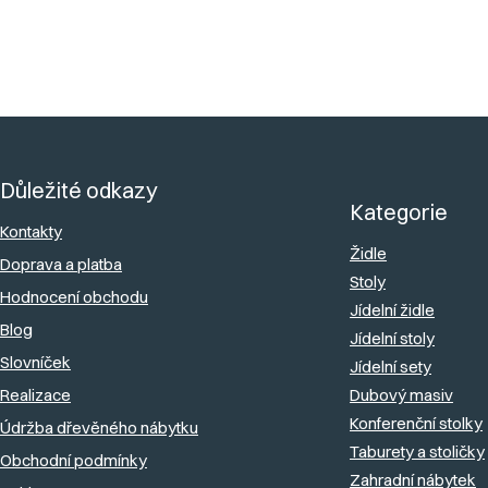
v
osob!
ý
Většina stolů má středový rozklad, vložení desky do středu stolu.
p
i
s
Z
u
á
Důležité odkazy
p
Kategorie
a
Kontakty
Židle
Doprava a platba
t
Stoly
Hodnocení obchodu
í
Jídelní židle
Blog
Jídelní stoly
Slovníček
Jídelní sety
Realizace
Dubový masiv
Konferenční stolky
Údržba dřevěného nábytku
Taburety a stoličky
Obchodní podmínky
Zahradní nábytek