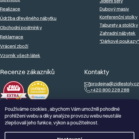
Jídelní sety
y
Realizace
Dubový masiv
v
Konferenční stolky
Údržba dřevěného nábytku
ý
Taburety a stoličky
Obchodní podmínky
Zahradní nábytek
p
Reklamace
*Dárkové poukazy*
i
Vrácení zboží
s
Vzorník všech látek
u
Recenze zákazníků
Kontakty
prodejna@zidlestoly.cz
+420 800 228 288
Používáme cookies , abychom Vám umožnili pohodlné
prohlížení webu a díky analýze provozu webu neustále
zlepšovali jeho funkce, výkon a použitelnost.