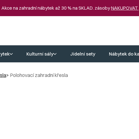
 Akce na zahradní nábytek až 30 % na SKLAD. zásoby
NAKUPOVAT
ytek
Kulturní sály
Jídelní sety
Nábytek do k
sla
Polohovací zahradní křesla
adní křesla
ou novou úroveň komfortu a estetiky do vašeho každodenního život
 a vyrobeno tak, abyste díky němu získali nejen maximální pohodlí, a
i řemeslné práce jsou naše polohovatelné zahradní křesla synony
latí nejen dnes, ale i v budoucnu, protože polohovací zahradní křesla