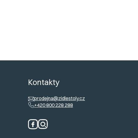
ů
Kontakty
prodejna@zidlestoly.cz
+420 800 228 288