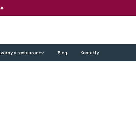
🔥
avárny a restaurace
Blog
Kontakty
a. Každé naše polohovací zahradní
le také vizuální potěšení. Díky
mem dlouhodobé spolehlivosti a
 zůstanou krásná a funkční po mnoho let.