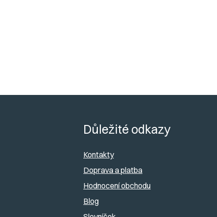
p
a
n
e
l
Z
á
Důležité odkazy
p
Kontakty
a
Doprava a platba
Hodnocení obchodu
t
Blog
í
Slovníček