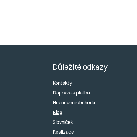
a
n
e
l
Z
á
Důležité odkazy
p
Kontakty
a
Doprava a platba
Hodnocení obchodu
t
Blog
í
Slovníček
Realizace