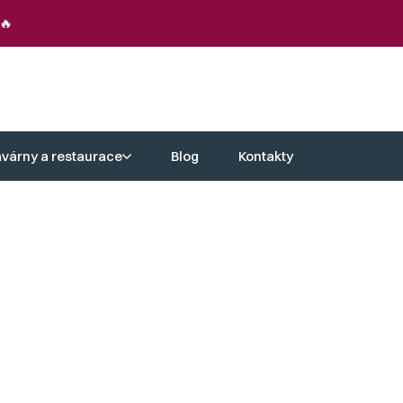
🔥
avárny a restaurace
Blog
Kontakty
iž by zatížily váš rozpočet.
hodných podmínek.