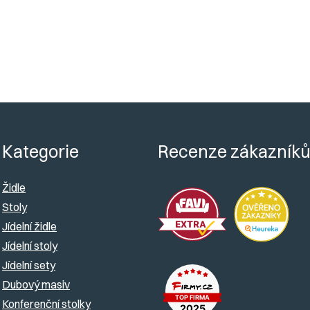
u
u
k
k
O
t
v
t
ů
l
ů
á
d
Kategorie
Recenze zákazník
a
c
Židle
í
Stoly
Jídelní židle
p
Jídelní stoly
r
Jídelní sety
v
Dubový masiv
k
Konferenční stolky