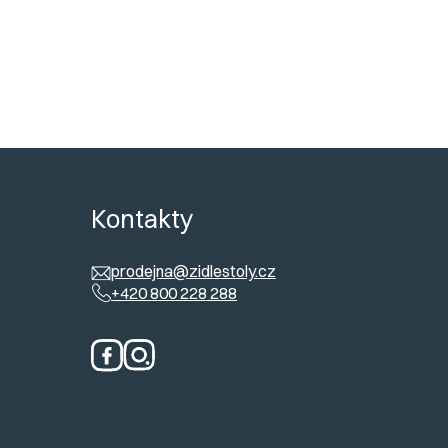
ů
Kontakty
prodejna@zidlestoly.cz
+420 800 228 288