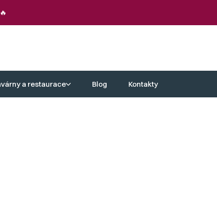
🔥
avárny a restaurace
Blog
Kontakty
náš konferenční stolek do obýváku je
uální potěšení. Díky důkladnému
i a bytelnosti. Investice do kvality