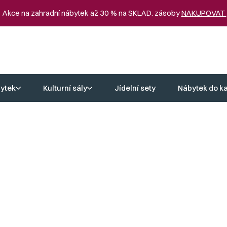
 Akce na zahradní nábytek až 30 % na SKLAD. zásoby
NAKUPOVAT
ytek
Kulturní sály
Jídelní sety
Nábytek do k
lky
 úroveň komfortu a estetiky do vašeho každodenního života. Každý 
 tak, abyste díky němu získali nejen maximální pohodlí, ale také viz
ráce jsou naše konferenční stoly synonymem dlouhodobé spolehlivost
u, protože obývací stolky zůstanou krásné a funkční po mnoho let.