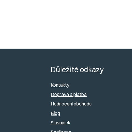
Z
á
Důležité odkazy
p
Kontakty
a
Doprava a platba
Hodnocení obchodu
t
Blog
í
Slovníček
Realizace