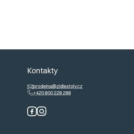
ický požadavek.
 kovová podnož
enční stolek s poličkou
ů
Kontakty
prodejna@zidlestoly.cz
+420 800 228 288