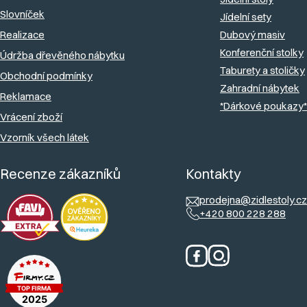
k
Slovníček
Jídelní sety
y
Realizace
Dubový masiv
v
Konferenční stolky
Údržba dřevěného nábytku
ý
Taburety a stoličky
Obchodní podmínky
Zahradní nábytek
p
Reklamace
*Dárkové poukazy*
i
Vrácení zboží
s
Vzorník všech látek
u
Recenze zákazníků
Kontakty
prodejna@zidlestoly.cz
+420 800 228 288