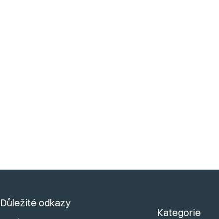
Z
á
Důležité odkazy
p
Kategorie