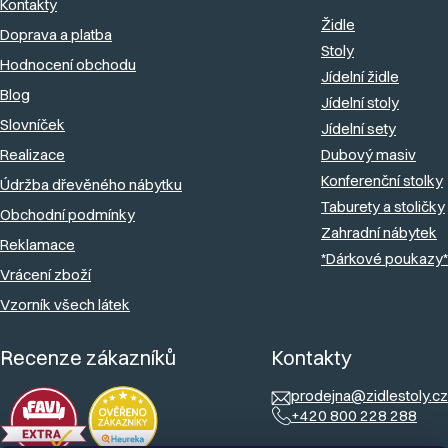
a
Kontakty
Židle
Doprava a platba
t
Stoly
Hodnocení obchodu
í
Jídelní židle
Blog
Jídelní stoly
Slovníček
Jídelní sety
Realizace
Dubový masiv
Konferenční stolky
Údržba dřevěného nábytku
Taburety a stoličky
Obchodní podmínky
Zahradní nábytek
Reklamace
*Dárkové poukazy*
Vrácení zboží
Vzorník všech látek
Recenze zákazníků
Kontakty
prodejna@zidlestoly.cz
+420 800 228 288