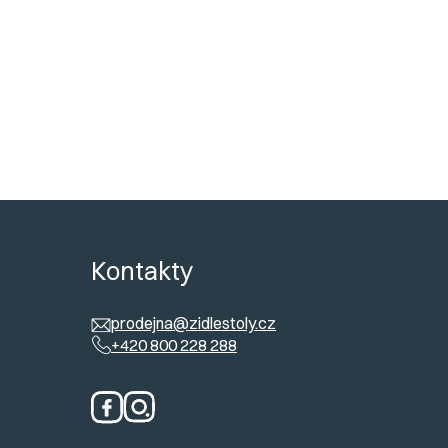
ů
Kontakty
prodejna@zidlestoly.cz
+420 800 228 288