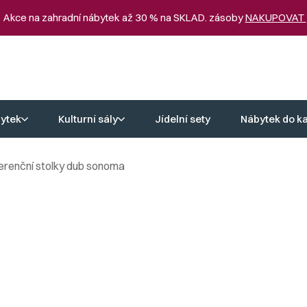
 Akce na zahradní nábytek až 30 % na SKLAD. zásoby
NAKUPOVAT
ytek
Kulturní sály
Jídelní sety
Nábytek do k
erenční stolky dub sonoma
lky dub sonoma
dlí
jedním z nejdůležitějších kritérií. Naše konferenční stolky z dubu s
ateriálů. Každý detail je pečlivě zpracován, aby vám váš nový konfer
erenční stoly z dubu sonoma dodají vašemu domovu osobitý nádech a z
prostory svého interiéru na ještě vyšší úroveň.