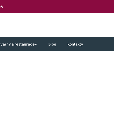
🔥
avárny a restaurace
Blog
Kontakty
onoma jsou nejen esteticky atraktivní,
enční stolek z dubu sonoma sloužil a
výrazní jeho jedinečný charakter.