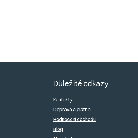
Z
á
Důležité odkazy
p
Kontakty
a
Doprava a platba
Hodnocení obchodu
t
Blog
í