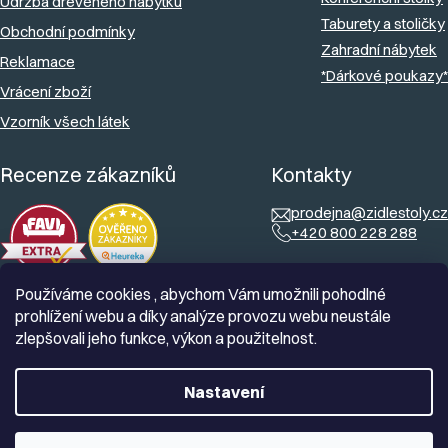
Údržba dřevěného nábytku
Taburety a stoličky
Obchodní podmínky
Zahradní nábytek
Reklamace
*Dárkové poukazy*
Vrácení zboží
Vzorník všech látek
Recenze zákazníků
Kontakty
prodejna@zidlestoly.cz
+420 800 228 288
Používáme cookies , abychom Vám umožnili pohodlné
prohlížení webu a díky analýze provozu webu neustále
zlepšovali jeho funkce, výkon a použitelnost.
Nastavení