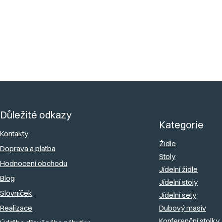
Váha produktu
:
6 kg
Dodáváme
:
Smontované
?
Z
á
Důležité odkazy
p
Kategorie
a
Kontakty
Židle
Doprava a platba
t
Stoly
Hodnocení obchodu
í
Jídelní židle
Blog
Jídelní stoly
Slovníček
Jídelní sety
Realizace
Dubový masiv
Konferenční stolky