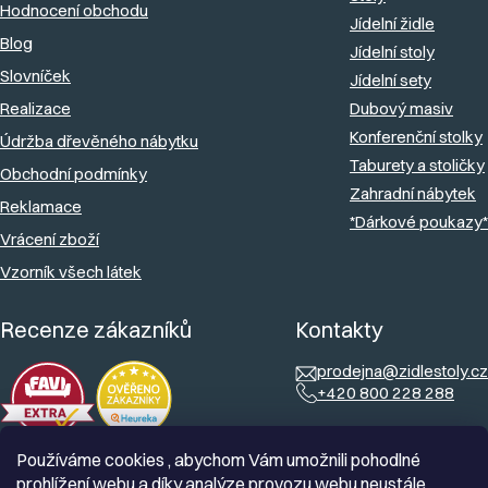
Hodnocení obchodu
í
Jídelní židle
Blog
Jídelní stoly
Slovníček
Jídelní sety
Realizace
Dubový masiv
Konferenční stolky
Údržba dřevěného nábytku
Taburety a stoličky
Obchodní podmínky
Zahradní nábytek
Reklamace
*Dárkové poukazy*
Vrácení zboží
Vzorník všech látek
Recenze zákazníků
Kontakty
prodejna@zidlestoly.cz
+420 800 228 288
Používáme cookies , abychom Vám umožnili pohodlné
prohlížení webu a díky analýze provozu webu neustále