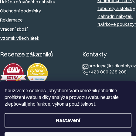
Konferenční stolky
Údržba dřevěného nábytku
Taburety a stoličky
Obchodní podmínky
Zahradní nábytek
Reklamace
*Dárkové poukazy*
Vrácení zboží
Vzorník všech látek
Recenze zákazníků
Kontakty
prodejna@zidlestoly.cz
+420 800 228 288
Používáme cookies , abychom Vám umožnili pohodlné
prohlížení webu a díky analýze provozu webu neustále
zlepšovali jeho funkce, výkon a použitelnost.
Nastavení