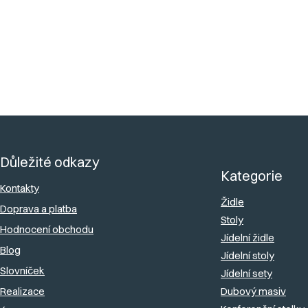
Buďte první, kdo napíše příspěvek k této položce.
Přidat komentář
Z
á
Důležité odkazy
p
Kategorie
a
Kontakty
Židle
Doprava a platba
t
Stoly
Hodnocení obchodu
í
Jídelní židle
Blog
Jídelní stoly
Slovníček
Jídelní sety
Realizace
Dubový masiv