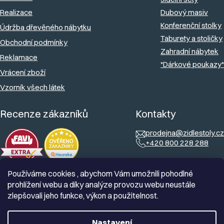
Realizace
Dubový masiv
Konferenční stolky
Údržba dřevěného nábytku
Taburety a stoličky
Obchodní podmínky
Zahradní nábytek
Reklamace
*Dárkové poukazy*
Vrácení zboží
Vzorník všech látek
Recenze zákazníků
Kontakty
prodejna@zidlestoly.cz
+420 800 228 288
Používáme cookies , abychom Vám umožnili pohodlné
prohlížení webu a díky analýze provozu webu neustále
zlepšovali jeho funkce, výkon a použitelnost.
Nastavení